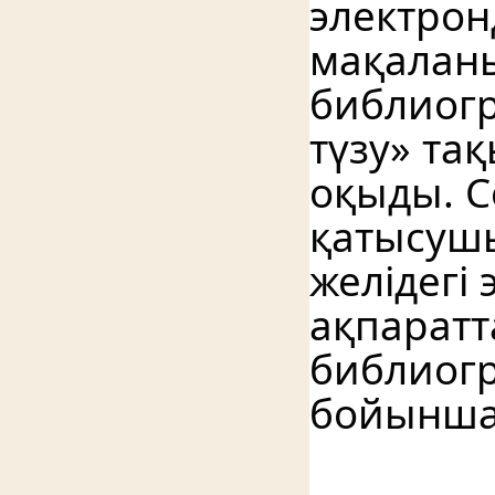
электрон
мақаланы
библиогр
түзу» та
оқыды. С
қатысушы
желідегі
ақпаратта
библиогр
бойынша