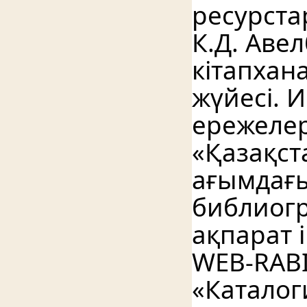
ресурста
К.Д. Авел
кітапхан
жүйесі. И
ережелері
«Қазақст
ағымдағы
библиогр
ақпарат і
WEB-RABI
«Каталоги