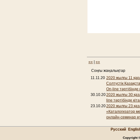
««
|
»»
Соңғы жаңалықтар
11.11.20
2020 жылғы 11 қар
Солтүстік Қазақс
On-line тәртібінде
30.10.20
2020 жылғы 30 қаз
line тәртібінде кі
23.10.20
2020 жылғы 23 қаз
«Каталогизатор мек
онлайн-семинар өт
Русский
Englis
Copyright 