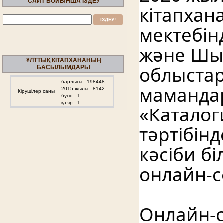
САЙТ БОЙЫНША ІЗДЕУ
кітапхан
мектебін
және Шығ
ҰЛТТЫҚ КІТАПХАНАНЫҢ
облыстар
БАСЫЛЫМДАРЫ
барлығы: 198448
маманда
2015 жылы: 8142
Кірушілер саны
бүгiн: 1
қазiр: 1
«Каталоги
тәртібін
кәсіби бі
онлайн-с
Онлайн-